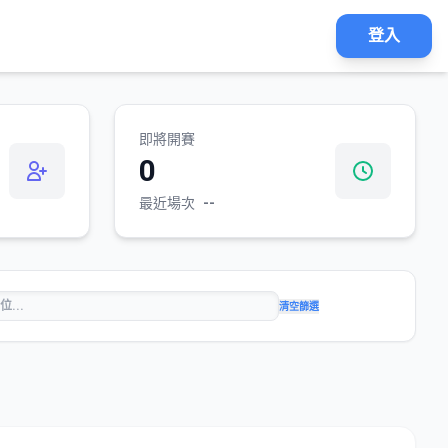
登入
即將開賽
0
最近場次
--
清空篩選