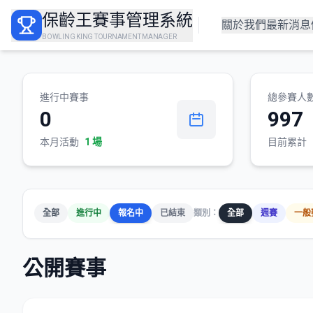
保齡王賽事管理系統
關於我們
最新消息
BOWLING KING TOURNAMENT MANAGER
進行中賽事
總參賽人
0
997
本月活動
1 場
目前累計
全部
進行中
報名中
已結束
類別：
全部
週賽
一般
公開賽事