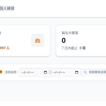
個人練習
數
報名中賽事
0
997 人
7 日內截止
0 場
至
賽
查詢區間：